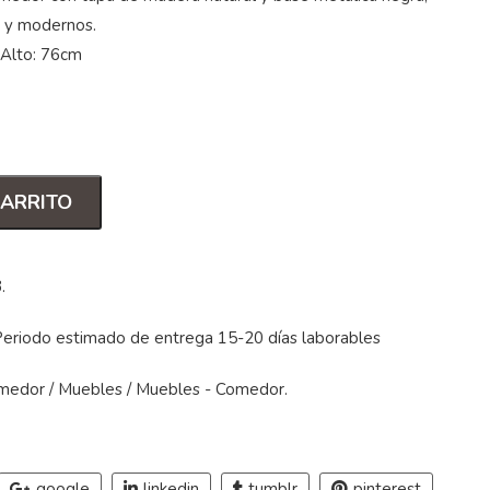
s y modernos.
 Alto: 76cm
CARRITO
3
.
Periodo estimado de entrega 15-20 días laborables
medor
/
Muebles
/
Muebles - Comedor
.
google
linkedin
tumblr
pinterest