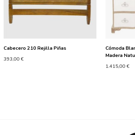
Cabecero 210 Rejilla Piñas
Cómoda Blan
Madera Natu
393,00
€
1.415,00
€