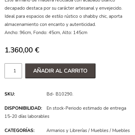
Este armario de madera reciclada con acabado blanco
decapado destaca por su carácter artesanal y envejecido.
Ideal para espacios de estilo rústico o shabby chic, aporta
almacenamiento con encanto y autenticidad.
Ancho: 96cm, Fondo: 45cm, Alto: 145cm
1.360,00
€
AÑADIR AL CARRITO
SKU:
Bd- B10290
.
DISPONIBILIDAD:
En stock-Periodo estimado de entrega
15-20 días laborables
CATEGORÍAS:
Armarios y Librerías
/
Muebles
/
Muebles