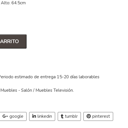
 Alto: 64.5cm
CARRITO
Periodo estimado de entrega 15-20 días laborables
/
Muebles - Salón
/
Muebles Televisión
.
google
linkedin
tumblr
pinterest