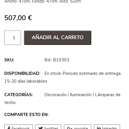
Ancho: 47cm, Fondo: 47cm, Alto: 52cm
507,00
€
AÑADIR AL CARRITO
SKU:
Bd- B10303
.
DISPONIBILIDAD:
En stock-Periodo estimado de entrega
15-20 días laborables
CATEGORÍAS:
Decoración
/
Iluminación
/
Lámparas de
techo
.
COMPARTE ESTO EN:
facebook
twitter
google
linkedin