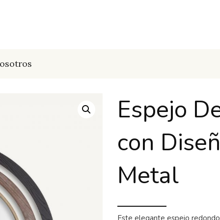
osotros
Espejo De
con Dise
Metal
Este elegante espejo redondo 