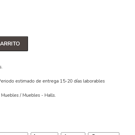
CARRITO
s
.
Periodo estimado de entrega 15-20 días laborables
/
Muebles
/
Muebles - Halls
.