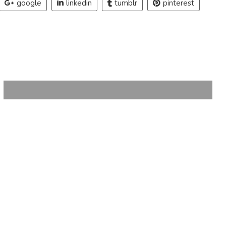
google
linkedin
tumblr
pinterest